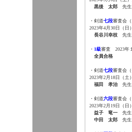
黒後 太郎
先生
・剣道
七段
審査会（
2023年4月30日（
長谷川幸枝
先生
・
1級
審査 2023
全員合格
・剣道
七段
審査会（
2023年2月18日
福田 孝治
先生
・剣道
六段
審査会（
2023年2月19日
益子 竜一
先生
中田 太郎
先生