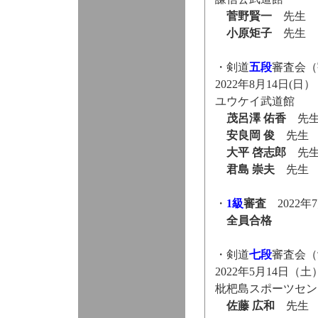
菅野賢一
先生
小原矩子
先生
・剣道
五段
審査会（
2022年8月14日(日
ユウケイ武道館
茂呂澤 佑香
先
安良岡 俊
先
大平 啓志郎
先
君島 崇夫
先生
・
1級
審査
2022年
全員合格
・剣道
七段
審査会（
2022年5月14日（土
枇杷島スポーツセン
佐藤 広和
先生