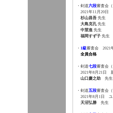
・剣道
六段
審査会（
2021年11月20
杉山昌吾
先生
大島克孔
先生
中莖進
先生
福岡すず子
先
・
1級
審査会 202
全員合格
・剣道
七段
審査会（
2021年8月21日
山口慶之助
先生
・剣道
五段
審査会（
2021年8月1日
天沼弘勝
先生