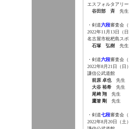
エスフォルタアリー
谷田部 斉
先生
・剣道
六段
審査会（
2022年11月13日（
名古屋市枇杷島スポ
石塚 弘樹
先生
・剣道
六段
審査会（
2022年8月21日（日
謙信公武道館
前原 卓也
先生
大谷 裕希
先生
尾﨑 翔
先生
鷹箸 剛
先生
・剣道
七段
審査会（
2022年8月20日（土
謙信公武道館