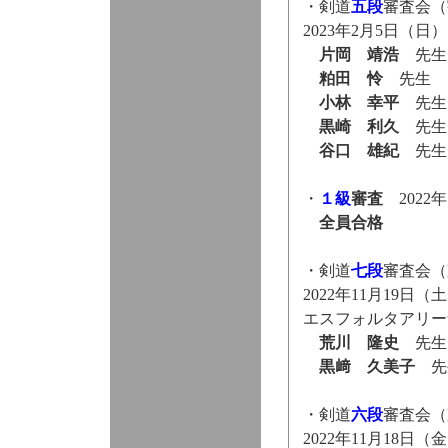
・剣道
五段
審査会（
2023年2月5日（
片岡 靖浩
先生
粕田 怜
先生
小林 幸平
先生
黒崎 利久
先生
谷口 雄紀
先生
・
１級
審査
2022
全員合格
・剣道
七段
審査会（
2022年11月19日（
エスフォルタアリー
荒川 隆史
先生
黒﨑 久美子
先
・剣道
六段
審査会（
2022年11月18日（