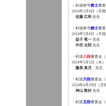
・剣道称号
教士
審査
2024年5月6日（
佐藤 広和
先生
・剣道称号
錬士
審査
2024年5月6日（
益子 竜一
先生
中田 太郎
先生
・剣道
八段
審査会（
2024年5月1日（
藤原 真児
先生
・剣道
六段
審査会（
2024年4月29日（
神山 敦好
先生
・剣道
五段
審査会（