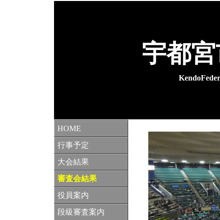
宇都宮
KendoFedera
HOME
行事予定
大会結果
審査会結果
役員案内
段級審査案内