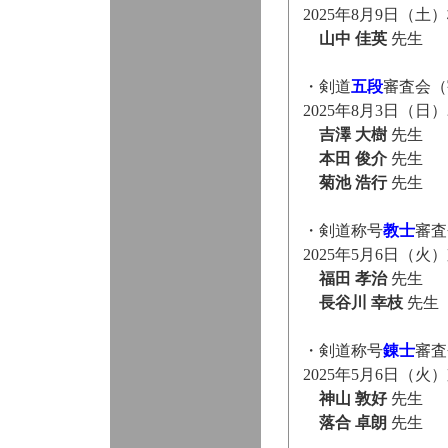
2025年8月9日（
山中 佳英
先生
・剣道
五段
審査会（
2025年8月3日（
吉澤 大樹
先生
本田 俊介
先生
菊池 浩行
先生
・剣道称号
教士
審査
2025年5月6日（
福田 孝治
先生
長谷川 幸枝
先生
・剣道称号
錬士
審査
2025年5月6日（
神山 敦好
先生
落合 卓朗
先生