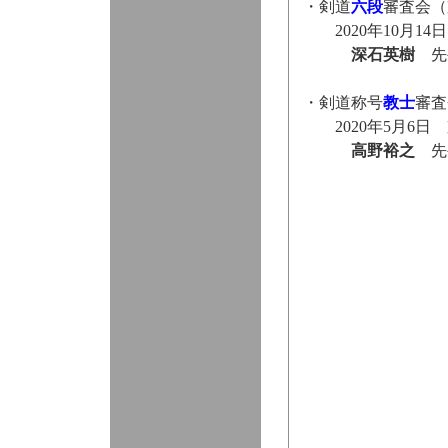
・剣道
六段
審査会（
2020年10月1
深石英樹
先
・剣道称号
教士
審査
2020年5月6日
高野裕之
先