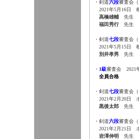
・剣道
六段
審査会（
2021年5月16日
高橋雄輔
先生
福田秀行
先生
・剣道
七段
審査会（
2021年5月15日
別井孝男
先生
・
1級
審査会 202
全員合格
・剣道
七段
審査会（
2021年2月20日
黒後太郎
先生
・剣道
六段
審査会（
2021年2月21日
岩澤伸明
先生