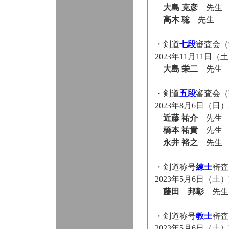
大島 克彦
先生
高木 聡
先生
・剣道
七段
審査会（
2023年11月11
大島 栄二
先生
・剣道
五段
審査会（
2023年8月6日（
近藤 祐介
先生
橋本 祐貴
先生
永井 裕之
先生
・剣道称号
練士
審査
2023年5月6日（
藤田 邦彰
先生
・剣道称号
教士
審査
2023年5月6日（