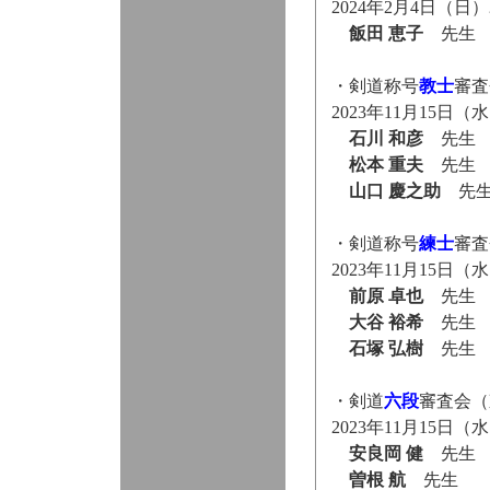
2024年2月4日（
飯田 恵子
先生
・剣道称号
教士
審査
2023年11月15
石川 和彦
先生
松本 重夫
先生
山口 慶之助
先
・剣道称号
練士
審査
2023年11月15
前原 卓也
先生
大谷 裕希
先生
石塚 弘樹
先生
・剣道
六段
審査会（
2023年11月15
安良岡 健
先生
曽根 航
先生