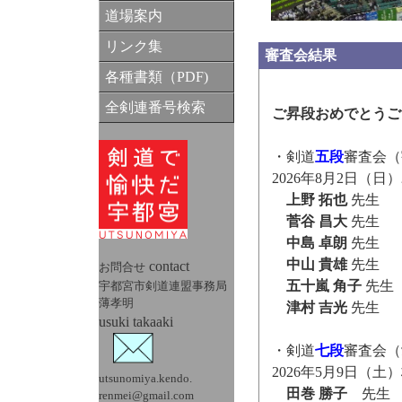
道場案内
リンク集
審査会結
各種書類（PDF)
全剣連番号検索
ご昇段おめでとうご
・剣道
五段
審査会（
2026年8月2日（
上野 拓也
先生
菅谷 昌大
先生
中島 卓朗
先生
中山 貴雄
先生
contact
お問合せ
五十嵐 角子
先生
宇都宮市剣道連盟事務局
薄孝明
津村 吉光
先生
usuki takaaki
・剣道
七段
審査会（
2026年5月9日（
utsunomiya.kendo.
田巻 勝子
先生
renmei@gmail.com