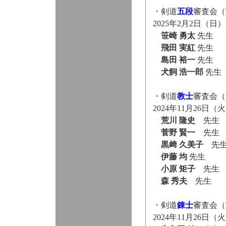
・剣道
五段
審査会（
2025年2月2日（
笹崎 勇太
先生
飛田 実紅
先生
島田 裕一
先生
犬飼 浩一郎
先生
・剣道
教士
審査会（
2024年11月26日
荒川 隆史
先生
菅野 賢一
先生
黒﨑 久美子
先
伊藤 均
先生
小原 矩子
先生
森 秀夫
先生
・剣道
錬士
審査会（
2024年11月26日