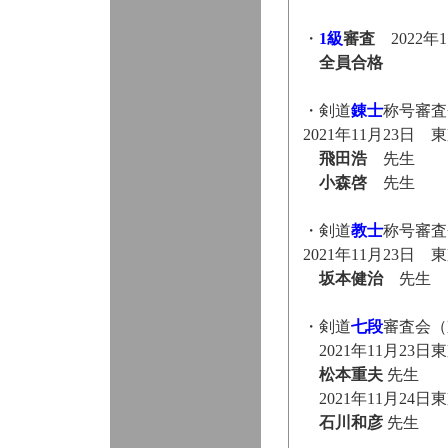
・
1級
審査
2022年
全員合格
・剣道
錬士
称号審査
2021年11月23日
飛田浩
先生
小森啓
先生
・剣道
教士
称号審査
2021年11月23日
坂本健治
先生
・剣道
七段
審査会（
2021年11月23
松本重夫
先生
2021年11月24
石川和彦
先生