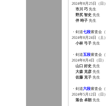
2024年8月25日
市川 巧
先生
野尻 智史
先生
伴 時子
先生
・剣道
七段
審査会（
2024年8月24日
小林 弓子
先生
・剣道
五段
審査会（
2024年8月4日（
山口 好史
先生
大森 克彦
先生
佐藤 克子
先生
・剣道
六段
審査会（
2024年5月12日
落合 卓朗
先生