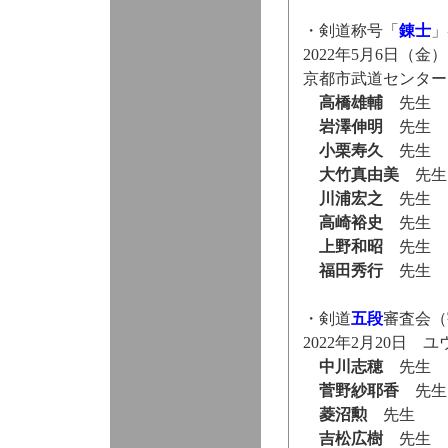
・剣道称号「
錬士
」
2022年5月6日（金）
京都市武道センター
高橋雄輔
先生
岩澤伸明
先生
小栗寿久
先生
大竹真由美
先生
川浦宏之
先生
高崎裕史
先生
上野和昭
先生
福田秀行
先生
・剣道
五段
審査会（
2022年2月20日 
中川志穂
先生
菅野紗耶香
先生
菱沼勲
先生
吉松広樹
先生