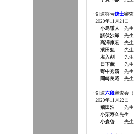
・剣道称号
錬士
審査
2020年11月24日
小島謙人
先生
諸伏沙織
先生
高澤康宏
先生
濱田勉
先生
塩入剣
先生
日下薫
先生
野中秀清
先生
岡崎良昭
先生
・剣道
六段
審査会（
2020年11月22
飛田浩
先生
小栗寿久
先生
小森啓
先生