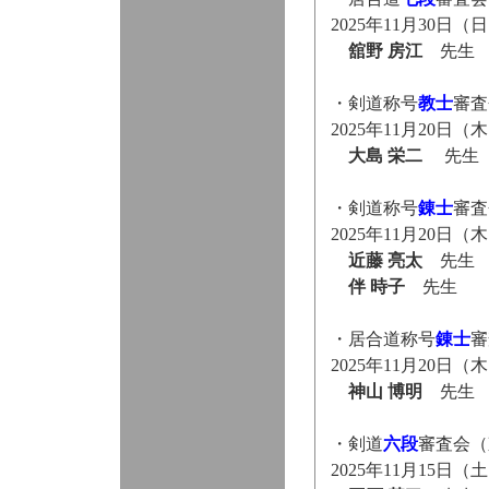
2025年11月30
舘野 房江
先生
・剣道称号
教士
審査
2025年11月20日
大島 栄二
先生
・剣道称号
錬士
審査
2025年11月20日
近藤 亮太
先生
伴 時子
先生
・居合道称号
錬士
審
2025年11月20日
神山 博明
先生
・剣道
六段
審査会（
2025年11月15