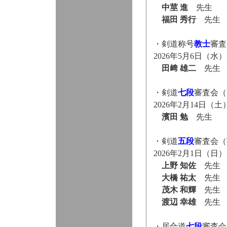
中莖 進
先生
福田 秀行
先生
・剣道称号
教士
審査
2026年5月6日（
田﨑 雄二
先生
・剣道
七段
審査会（
2026年2月14日
濱田 勉
先生
・剣道
五段
審査会（
2026年2月1日（
上野 知佐
先生
大橋 祐太
先生
茂木 和輝
先生
渡辺 幸雄
先生
・居合道
七段
審査会