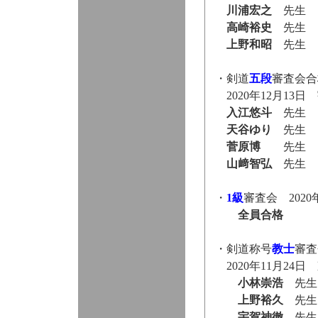
川浦宏之
先生
高崎裕史
先生
上野和昭
先生
・剣道
五段
審査会合
2020年12月13日
入江悠斗
先生
天谷ゆり
先生
菅原博
先生
山﨑智弘
先生
・
1級
審査会 202
全員合格
・剣道称号
教士
審査
2020年11月24日
小林崇浩
先生
上野裕久
先生
宇賀神徹
先生