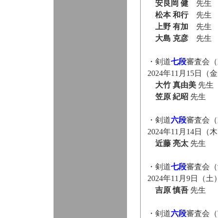
安良岡 健
先生
松本 和行
先生
上野 有加
先生
大島 克彦
先生
・剣道
七段
審査会（
2024年11月15
大竹 真由美
先生
笠原 紀昭
先生
・剣道
六段
審査会（
2024年11月14
近藤 亮太
先生
・剣道
七段
審査会（
2024年11月9日
吉原 慎吾
先生
・剣道
六段
審査会（