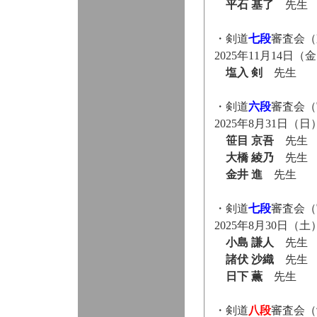
平石 基了
先生
・剣道
七段
審査会（
2025年11月14
塩入 剣
先生
・剣道
六段
審査会（
2025年8月31日
笹目 京吾
先生
大橋 綾乃
先生
金井 進
先生
・剣道
七段
審査会（
2025年8月30日
小島 謙人
先生
諸伏 沙織
先生
日下 薫
先生
・剣道
八段
審査会（